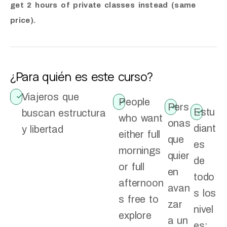
get 2 hours of private classes instead (same
price).
¿Para quién es este curso?
Viajeros que
People
Pers
Estu
buscan estructura
who want
onas
diant
y libertad
either full
que
es
mornings
quier
de
or full
en
todo
afternoon
avan
s los
s free to
zar
nivel
explore
a un
es: