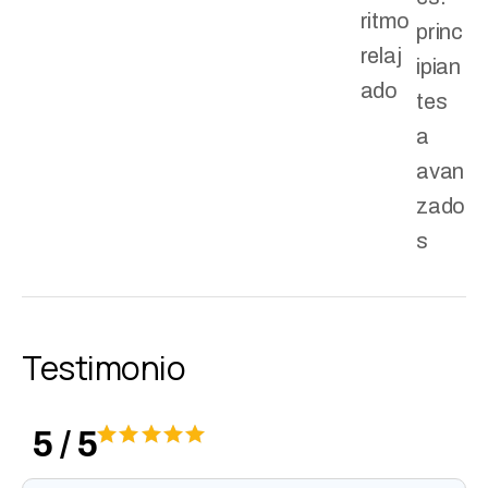
ritmo
princ
relaj
ipian
ado
tes
a
avan
zado
s
Testimonio
5 / 5